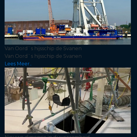
Van Oord`s hijsschip de Svanen
Van Oord`s hijsschip de Svanen
Lees Meer..