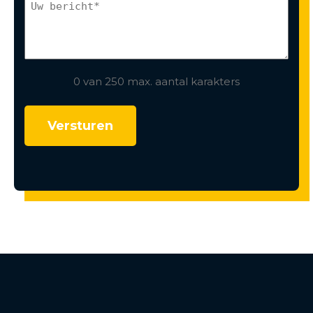
0 van 250 max. aantal karakters