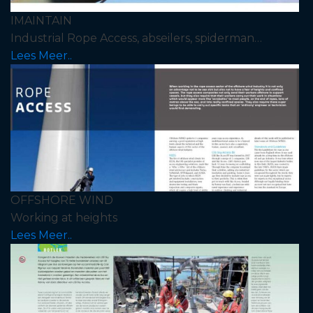
IMAINTAIN
Industrial Rope Access, abseilers, spiderman…
Lees Meer..
OFFSHORE WIND
Working at heights
Lees Meer..