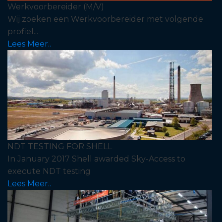
Werkvoorbereider (M/V)
Wij zoeken een Werkvoorbereider met volgende
profiel...
Lees Meer..
NDT TESTING FOR SHELL
In January 2017 Shell awarded Sky-Access to
execute NDT testing
Lees Meer..