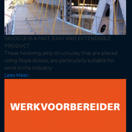
SKYDECK IS A FAST, EASY AND EXTENDABLE
PRODUCT
These hovering jetty structures, that are placed
using Rope Access, are particularly suitable for
work in the industry
Lees Meer..