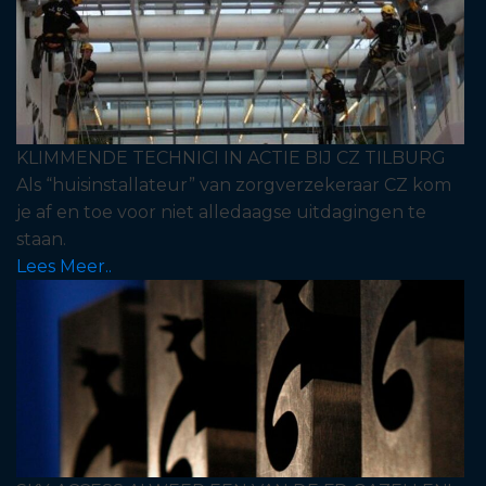
KLIMMENDE TECHNICI IN ACTIE BIJ CZ TILBURG
Als “huisinstallateur” van zorgverzekeraar CZ kom
je af en toe voor niet alledaagse uitdagingen te
staan.
Lees Meer..