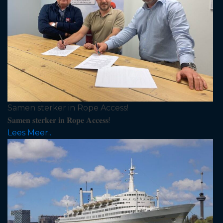
Samen sterker in Rope Access!
𝐒𝐚𝐦𝐞𝐧 𝐬𝐭𝐞𝐫𝐤𝐞𝐫 𝐢𝐧 𝐑𝐨𝐩𝐞 𝐀𝐜𝐜𝐞𝐬𝐬!
Lees Meer..