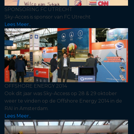
SPONSORING FC UTRECHT
Sky-Acces is sponsor van FC Utrecht
Lees Meer..
OFFSHORE ENERGY 2014
Ook dit jaar was Sky-Access op 28 & 29 oktober
weer te vinden op de Offshore Energy 2014 in de
RAI in Amsterdam.
Lees Meer..