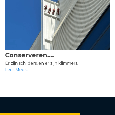
Conserveren….
Er zijn schilders, en er zijn klimmers.
Lees Meer..