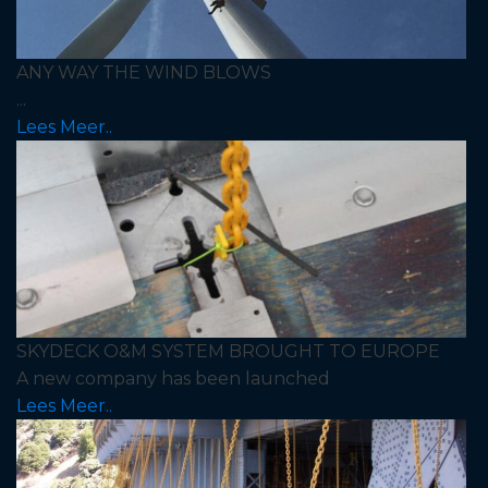
ANY WAY THE WIND BLOWS
...
Lees Meer..
SKYDECK O&M SYSTEM BROUGHT TO EUROPE
A new company has been launched
Lees Meer..