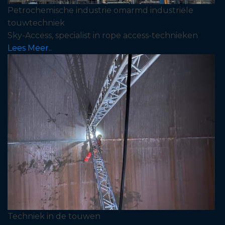
Petrochemische industrie omarmd industriële
touwtechniek
Sky-Access, specialist in rope access-technieken
Lees Meer..
Techniek in de touwen