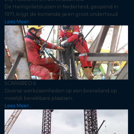
De Haringvlietsluizen in Nederland, geopend in
1971, krijgt de komende jaren groot onderhoud
Lees Meer..
SCARABEO 6
Diverse werkzaamheden op een booreiland op
moeilijk bereikbare plaatsen.
Lees Meer..