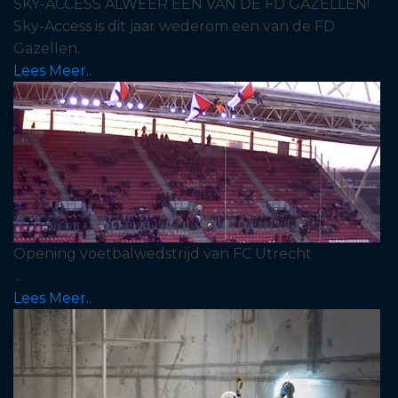
SKY-ACCESS ALWEER EEN VAN DE FD GAZELLEN!
Sky-Access is dit jaar wederom een van de FD
Gazellen.
Lees Meer..
Opening voetbalwedstrijd van FC Utrecht
...
Lees Meer..