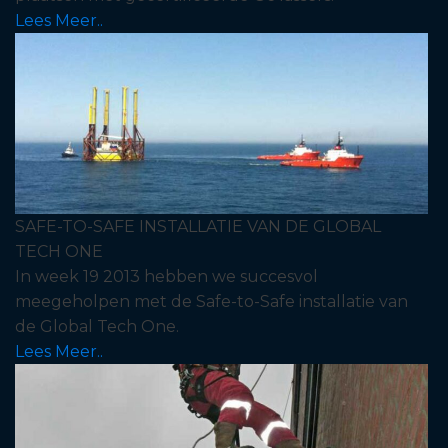
Lees Meer..
SAFE-TO-SAFE INSTALLATIE VAN DE GLOBAL
TECH ONE
In week 19 2013 hebben we succesvol
meegeholpen met de Safe-to-Safe installatie van
de Global Tech One.
Lees Meer..