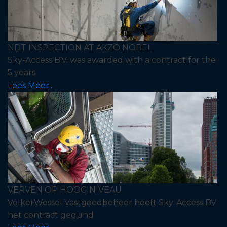
NDT INSPECTION AT AKZO NOBEL
Sky-Access B.V. was awarded with a contract for the
5 years
Lees Meer..
VERVEN OP HOOG NIVEAU
VolkerWessel Vastgoedbeheer heeft Sky-Access BV
het contract gegund