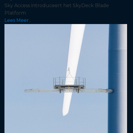
Sky Access introduceert het SkyDeck Blade
Platform
Lees Meer..