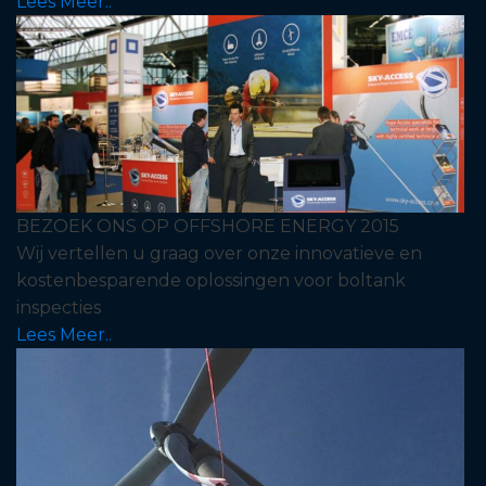
Lees Meer..
BEZOEK ONS OP OFFSHORE ENERGY 2015
Wij vertellen u graag over onze innovatieve en
kostenbesparende oplossingen voor boltank
inspecties
Lees Meer..