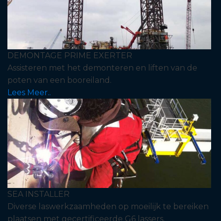
DEMONTAGE PRIME EXERTER
Assisteren met het demonteren en liften van de
poten van een booreiland.
Lees Meer..
SEA INSTALLER
Diverse laswerkzaamheden op moeilijk te bereiken
plaatsen met gecertificeerde G6 lassers.