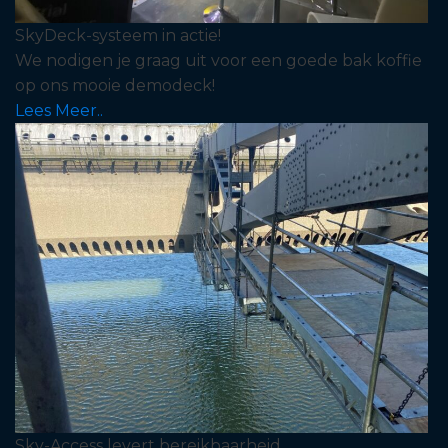
SkyDeck-systeem in actie!
We nodigen je graag uit voor een goede bak koffie
op ons mooie demodeck!
Lees Meer..
Sky-Access levert bereikbaarheid