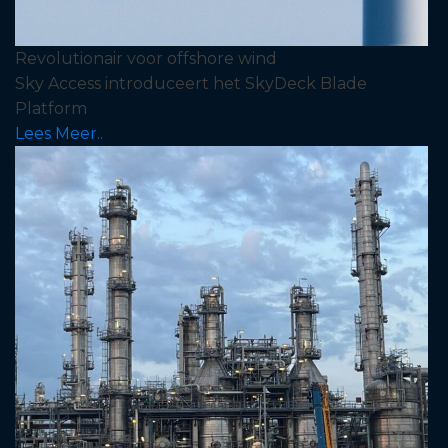
Revolutionair voor offshore wind
Sky Access introduceert het SkyDeck Blade
Platform
Lees Meer..