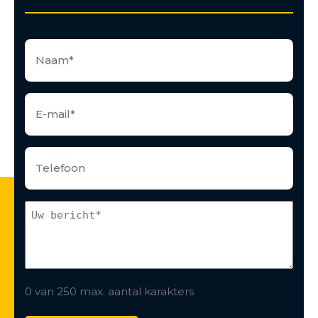
0 van 250 max. aantal karakters