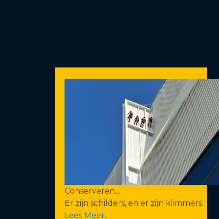
Conserveren….
Er zijn schilders, en er zijn klimmers.
Lees Meer..