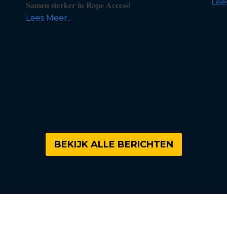
Lee
𝐒𝐚𝐦𝐞𝐧 𝐬𝐭𝐞𝐫𝐤𝐞𝐫 𝐢𝐧 𝐑𝐨𝐩𝐞 𝐀𝐜𝐜𝐞𝐬𝐬!
Lees Meer..
BEKIJK ALLE BERICHTEN