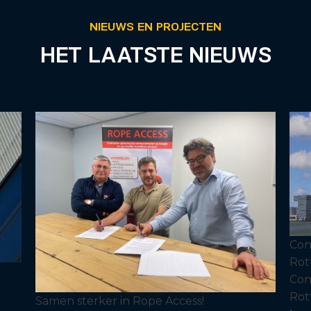
NIEUWS EN PROJECTEN
HET LAATSTE NIEUWS
Con
Rot
Con
Rot
Samen sterker in Rope Access!