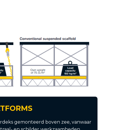
ATFORMS
rdeks gemonteerd boven zee, vanwaar
straal- en schilder werkzaamheden