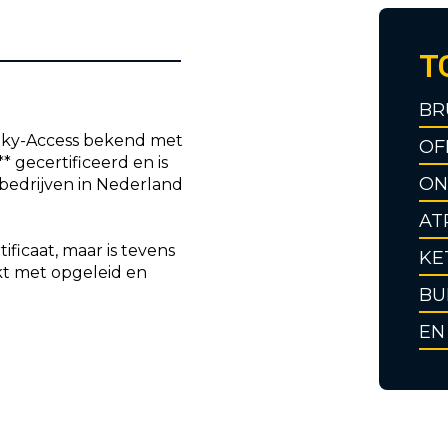
T
BR
s Sky-Access bekend met
OF
* gecertificeerd en is
ON
bedrijven in Nederland
AT
ificaat, maar is tevens
KE
kt met opgeleid en
BU
EN