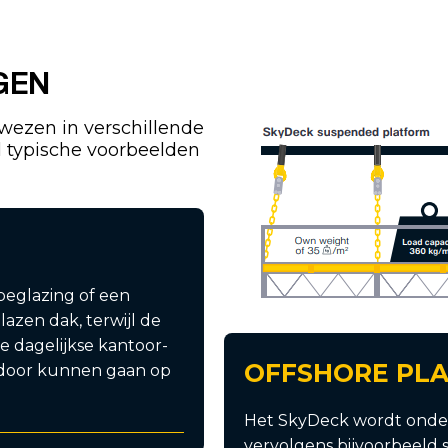
GEN
wezen in verschillende
l typische voorbeelden
beglazing of een
azen dak, terwijl de
 dagelijkse kantoor-
OFFSHORE PL
n door kunnen gaan op
Het SkyDeck wordt onde
vervolgens bijvoorbeeld 