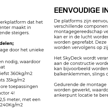
EENVOUDIGE I
De platforms zijn eenvo
erkplatform dat het
verschillende component
iënter maakt in
montagegereedschap vere
ende steigers.
kan er in de lucht word
worden geprefabt. Deze 
delen;
worden vervolgens op zi
age door het unieke
Het SkyDeck wordt veran
en nodig, waardoor
aan de constructie word
aat
kan bijvoorbeeld worden
liefst 360kg/m2
balkenklemmen, slings of
hts 35kg/m2
Gedurende de montage ka
hore toepassingen
worden gewerkt, waardoor
ctor 4!
ankerpunt locatie te ber
2,5 meter, met een
n 240Kg/m2