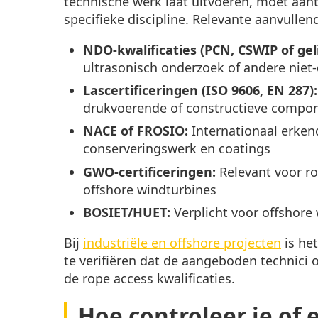
technische werk laat uitvoeren, moet aan
specifieke discipline. Relevante aanvullend
NDO-kwalificaties (PCN, CSWIP of gel
ultrasonisch onderzoek of andere nie
Lascertificeringen (ISO 9606, EN 287):
drukvoerende of constructieve compo
NACE of FROSIO:
Internationaal erkend
conserveringswerk en coatings
GWO-certificeringen:
Relevant voor ro
offshore windturbines
BOSIET/HUET:
Verplicht voor offshor
Bij
industriële en offshore projecten
is he
te verifiëren dat de aangeboden technici o
de rope access kwalificaties.
Hoe controleer je of e