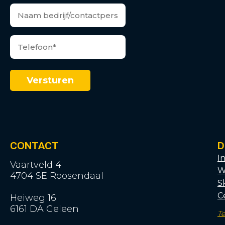
CONTACT
D
I
Vaartveld 4
W
4704 SE Roosendaal
S
C
Heiweg 16
6161 DA Geleen
T