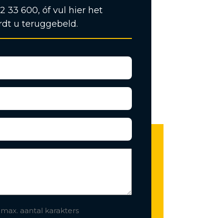
12 33 600, óf vul hier het
rdt u teruggebeld.
 max. aantal karakters