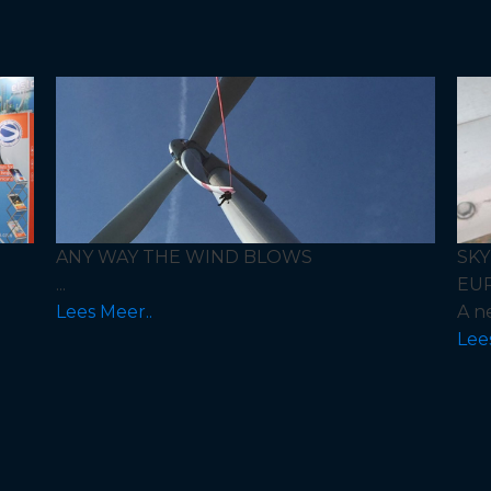
ANY WAY THE WIND BLOWS
SK
...
EU
Lees Meer..
A n
Lee