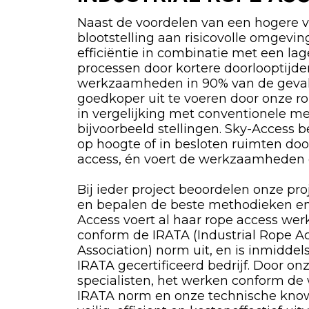
Naast de voordelen van een hogere v
blootstelling aan risicovolle omgevi
efficiëntie in combinatie met een la
processen door kortere doorlooptijde
werkzaamheden in 90% van de geval
goedkoper uit te voeren door onze ro
in vergelijking met conventionele m
bijvoorbeeld stellingen. Sky-Access 
op hoogte of in besloten ruimten do
access, én voert de werkzaamheden da
Bij ieder project beoordelen onze proj
en bepalen de beste methodieken en
Access voert al haar rope access we
conform de IRATA (Industrial Rope A
Association) norm uit, en is inmiddel
IRATA gecertificeerd bedrijf. Door on
specialisten, het werken conform de
IRATA norm en onze technische kno