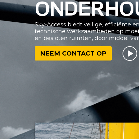
ONDERHO
Sky-Access biedt veilige, efficiënte 
technische werkzaamheden op moeilij
en besloten ruimten, door middel van
NEEM CONTACT OP