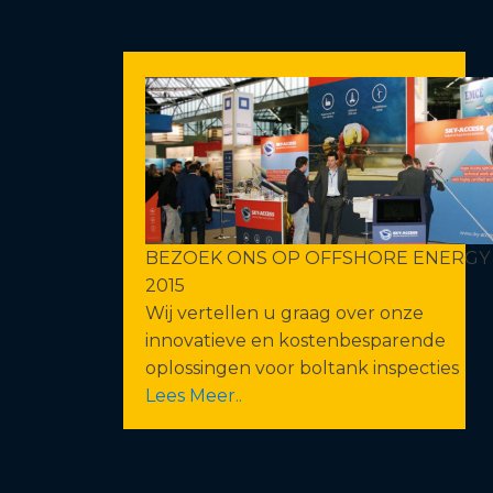
BEZOEK ONS OP OFFSHORE ENERGY
2015
Wij vertellen u graag over onze
innovatieve en kostenbesparende
oplossingen voor boltank inspecties
Lees Meer..