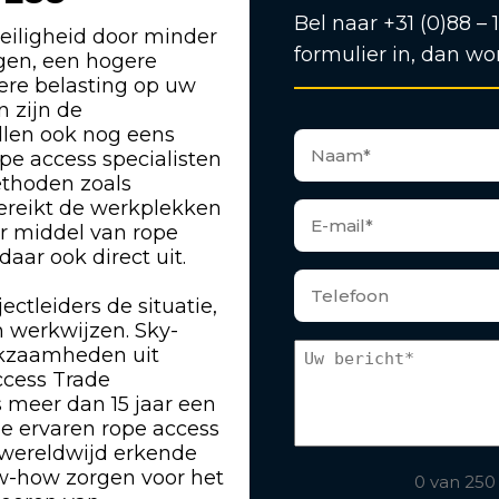
Bel naar +31 (0)88 – 
eiligheid door minder
formulier in, dan wo
ngen, een hogere
gere belasting op uw
n zijn de
len ook nog eens
pe access specialisten
ethoden zoals
bereikt de werkplekken
or middel van rope
ar ook direct uit.
ectleiders de situatie,
 werkwijzen. Sky-
rkzaamheden uit
ccess Trade
s meer dan 15 jaar een
ze ervaren rope access
 wereldwijd erkende
w-how zorgen voor het
0 van 250