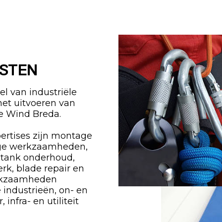
ISTEN
l van industriële
het uitvoeren van
e Wind Breda.
ertises zijn montage
ge werkzaamheden,
 tank onderhoud,
erk, blade repair en
erkzaamheden
e industrieën, on- en
infra- en utiliteit