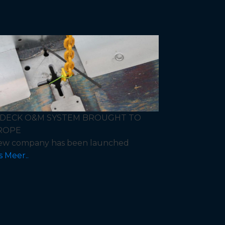
YDECK O&M SYSTEM BROUGHT TO
ROPE
ew company has been launched
s Meer..