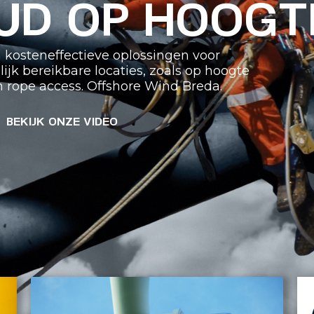
UD OP HOOGT
en kosteneffectieve oplossingen voor
k bereikbare locaties, zoals op hoogte
 rope access. Offshore Wind Breda.
BEKIJK ONZE VIDEO