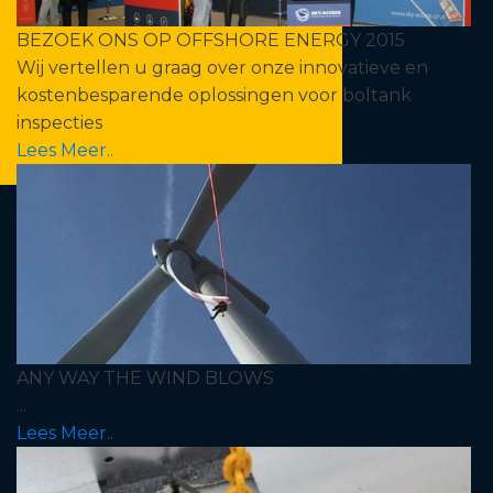
BEZOEK ONS OP OFFSHORE ENERGY 2015
Wij vertellen u graag over onze innovatieve en
kostenbesparende oplossingen voor boltank
inspecties
Lees Meer..
ANY WAY THE WIND BLOWS
...
Lees Meer..