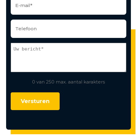
0 van 250 max. aantal karakters