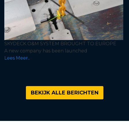
SKYDECK O&M SYSTEM BROUGHT TO EUROPE
A new company has been launched
Lees Meer..
BEKIJK ALLE BERICHTEN