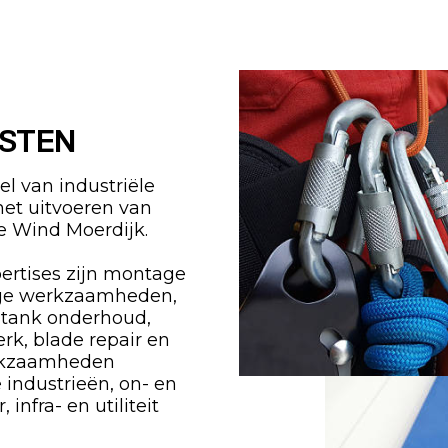
ISTEN
l van industriële
het uitvoeren van
 Wind Moerdijk.
ertises zijn montage
ge werkzaamheden,
 tank onderhoud,
erk, blade repair en
erkzaamheden
e industrieën, on- en
infra- en utiliteit