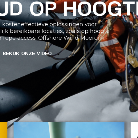
UD OP HOOGT
en kosteneffectieve oplossingen voor
k bereikbare locaties, zoals op hoogte
 rope access. Offshore Wind Moerdijk.
BEKIJK ONZE VIDEO