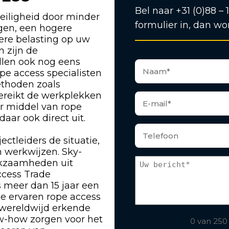
Bel naar +31 (0)88 – 
eiligheid door minder
formulier in, dan wo
ngen, een hogere
gere belasting op uw
n zijn de
len ook nog eens
pe access specialisten
ethoden zoals
bereikt de werkplekken
or middel van rope
ar ook direct uit.
ectleiders de situatie,
 werkwijzen. Sky-
rkzaamheden uit
ccess Trade
s meer dan 15 jaar een
ze ervaren rope access
 wereldwijd erkende
w-how zorgen voor het
0 van 250