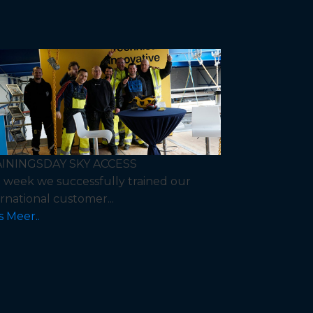
ININGSDAY SKY ACCESS
t week we successfully trained our
ernational customer...
s Meer..