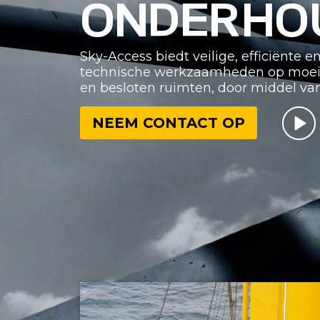
ONDERHO
Sky-Access biedt veilige, efficiënte 
technische werkzaamheden op moeilij
en besloten ruimten, door middel van
NEEM CONTACT OP