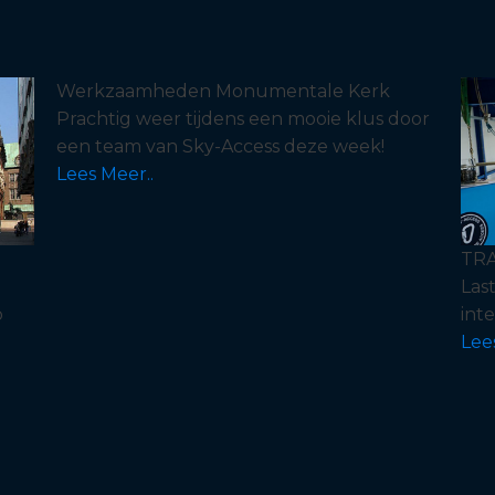
Werkzaamheden Monumentale Kerk
Prachtig weer tijdens een mooie klus door
een team van Sky-Access deze week!
Lees Meer..
TRA
Las
p
int
Lee