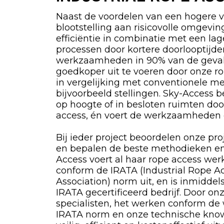
Naast de voordelen van een hogere v
blootstelling aan risicovolle omgevi
efficiëntie in combinatie met een la
processen door kortere doorlooptijde
werkzaamheden in 90% van de geval
goedkoper uit te voeren door onze ro
in vergelijking met conventionele m
bijvoorbeeld stellingen. Sky-Access 
op hoogte of in besloten ruimten do
access, én voert de werkzaamheden da
Bij ieder project beoordelen onze proj
en bepalen de beste methodieken en
Access voert al haar rope access we
conform de IRATA (Industrial Rope A
Association) norm uit, en is inmiddel
IRATA gecertificeerd bedrijf. Door on
specialisten, het werken conform de
IRATA norm en onze technische kno