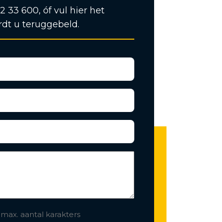
12 33 600, óf vul hier het
rdt u teruggebeld.
 max. aantal karakters