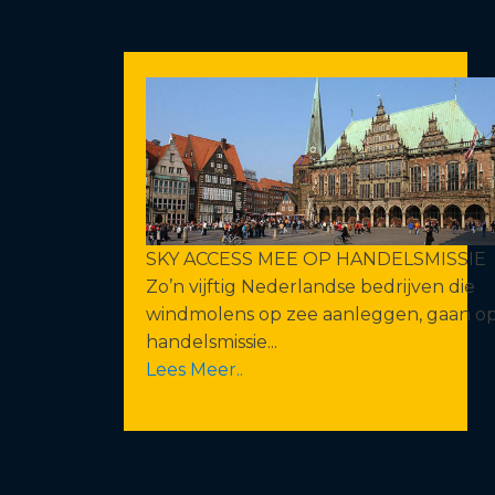
SKY ACCESS MEE OP HANDELSMISSIE
Zo’n vijftig Nederlandse bedrijven die
windmolens op zee aanleggen, gaan o
handelsmissie...
Lees Meer..