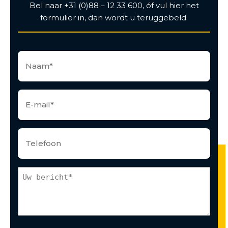
Bel naar +31 (0)88 – 12 33 600, óf vul hier het
formulier in, dan wordt u teruggebeld.