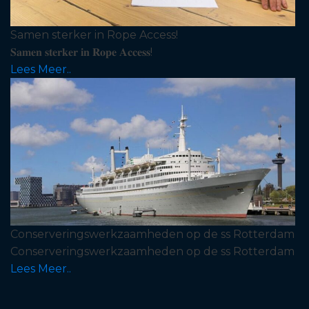
Samen sterker in Rope Access!
𝐒𝐚𝐦𝐞𝐧 𝐬𝐭𝐞𝐫𝐤𝐞𝐫 𝐢𝐧 𝐑𝐨𝐩𝐞 𝐀𝐜𝐜𝐞𝐬𝐬!
Lees Meer..
Conserveringswerkzaamheden op de ss Rotterdam
Conserveringswerkzaamheden op de ss Rotterdam
Lees Meer..