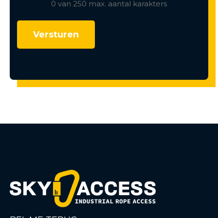
0 van 250 max. aantal karakters