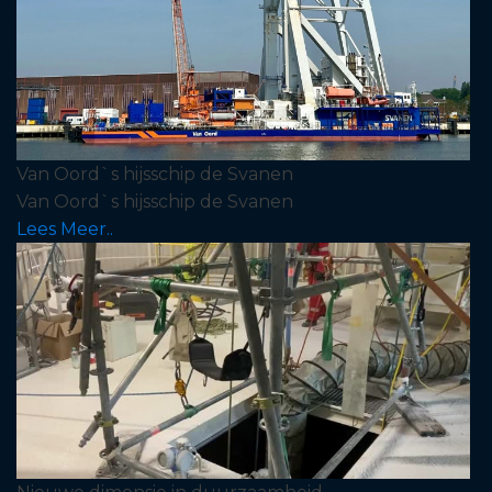
Van Oord`s hijsschip de Svanen
Van Oord`s hijsschip de Svanen
Lees Meer..