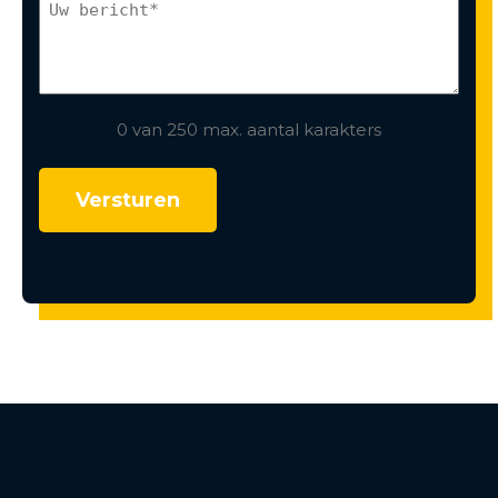
0 van 250 max. aantal karakters