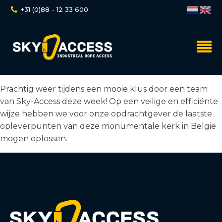
+31 (0)88 - 12 33 600
Prachtig weer tijdens een mooie klus door een team
van Sky-Access deze week! Op een veilige en efficiënte
wijze hebben we voor onze opdrachtgever de laatste
opleverpunten van deze monumentale kerk in België
mogen oplossen.