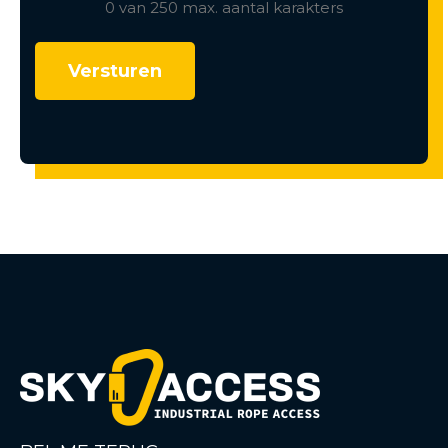
0 van 250 max. aantal karakters