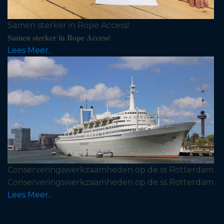
Samen sterker in Rope Access!
𝐒𝐚𝐦𝐞𝐧 𝐬𝐭𝐞𝐫𝐤𝐞𝐫 𝐢𝐧 𝐑𝐨𝐩𝐞 𝐀𝐜𝐜𝐞𝐬𝐬!
Lees Meer..
Conserveringswerkzaamheden op de ss Rotterdam
Conserveringswerkzaamheden op de ss Rotterdam
Lees Meer..