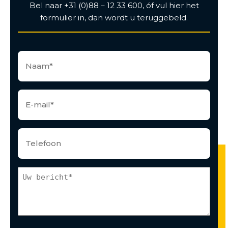
Bel naar +31 (0)88 – 12 33 600, óf vul hier het
formulier in, dan wordt u teruggebeld.