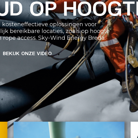
UD OP HOOGT
en kosteneffectieve oplossingen voor
k bereikbare locaties, zoals op hoogte
n rope access. Sky-Wind Energy Breda.
BEKIJK ONZE VIDEO