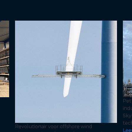
Pet
ind
Sky-
tec
Revolutionair voor offshore wind
Lee