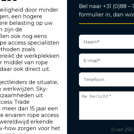
Bel naar +31 (0)88 – 
eiligheid door minder
formulier in, dan wo
ngen, een hogere
gere belasting op uw
n zijn de
len ook nog eens
pe access specialisten
ethoden zoals
bereikt de werkplekken
or middel van rope
ar ook direct uit.
ectleiders de situatie,
 werkwijzen. Sky-
rkzaamheden uit
ccess Trade
s meer dan 15 jaar een
ze ervaren rope access
 wereldwijd erkende
w-how zorgen voor het
0 van 250