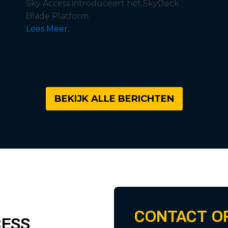
Sky Access introduceert het SkyDeck
Blade Platform
Lees Meer..
BEKIJK ALLE BERICHTEN
CONTACT O
CESS