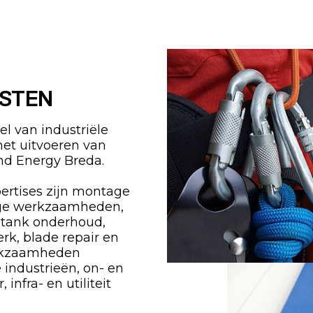
ISTEN
l van industriële
het uitvoeren van
d Energy Breda.
ertises zijn montage
ge werkzaamheden,
 tank onderhoud,
erk, blade repair en
erkzaamheden
e industrieën, on- en
infra- en utiliteit