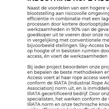
Naast de voordelen van een hogere v
blootstelling aan risicovolle omgevi
efficiëntie in combinatie met een la
processen door kortere doorlooptijde
werkzaamheden in 90% van de geval
goedkoper uit te voeren door onze ro
in vergelijking met conventionele m
bijvoorbeeld stellingen. Sky-Access 
op hoogte of in besloten ruimten do
access, én voert de werkzaamheden da
Bij ieder project beoordelen onze proj
en bepalen de beste methodieken en
Access voert al haar rope access we
conform de IRATA (Industrial Rope A
Association) norm uit, en is inmiddel
IRATA gecertificeerd bedrijf. Door on
specialisten, het werken conform de
IRATA norm en onze technische kno