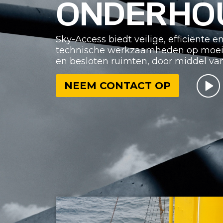
ONDERHO
Sky-Access biedt veilige, efficiënte 
technische werkzaamheden op moeilij
en besloten ruimten, door middel va
NEEM CONTACT OP