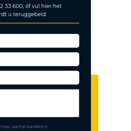
12 33 600, óf vul hier het
rdt u teruggebeld.
 max. aantal karakters