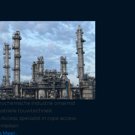
rochemische industrie omarmd
ustriële touwtechniek
Access, specialist in rope access-
hnieken
s Meer..