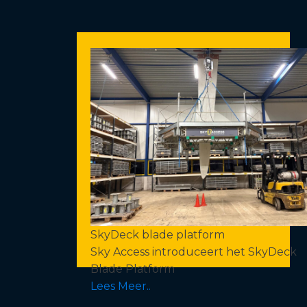
SkyDeck blade platform
Sky Access introduceert het SkyDeck
Blade Platform
Lees Meer..