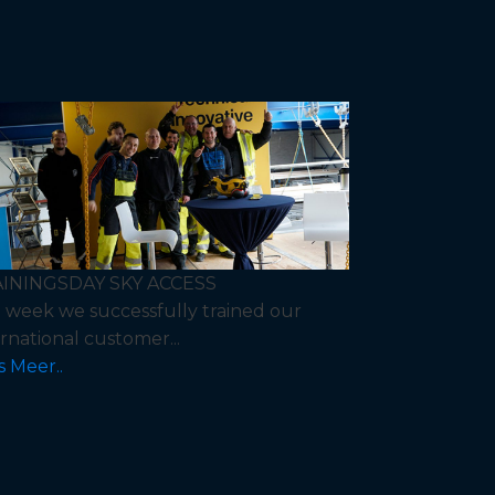
ININGSDAY SKY ACCESS
t week we successfully trained our
ernational customer...
s Meer..