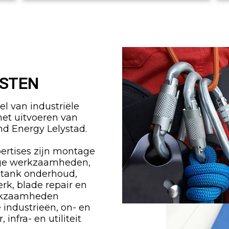
ISTEN
l van industriële
het uitvoeren van
d Energy Lelystad.
ertises zijn montage
ge werkzaamheden,
 tank onderhoud,
erk, blade repair en
erkzaamheden
e industrieën, on- en
infra- en utiliteit