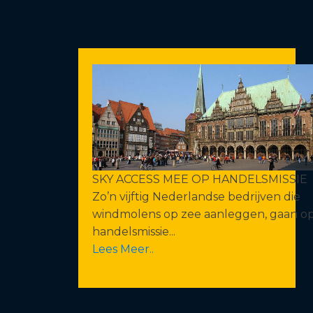
SKY ACCESS MEE OP HANDELSMISSIE
Zo’n vijftig Nederlandse bedrijven die
windmolens op zee aanleggen, gaan o
handelsmissie...
Lees Meer..