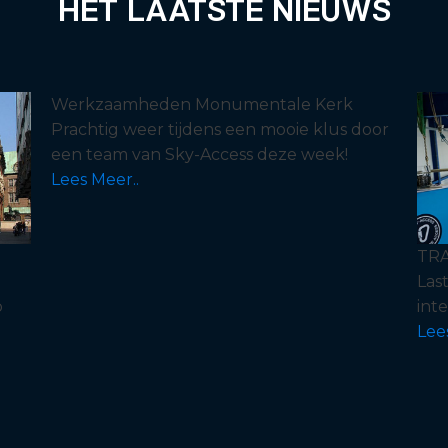
HET LAATSTE NIEUWS
Werkzaamheden Monumentale Kerk
Prachtig weer tijdens een mooie klus door
een team van Sky-Access deze week!
Lees Meer..
TRA
Las
p
int
Lee