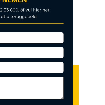
12 33 600, óf vul hier het
rdt u teruggebeld.