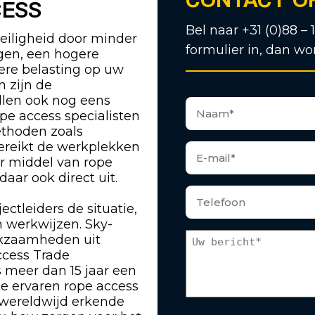
CESS
Bel naar +31 (0)88 – 
eiligheid door minder
formulier in, dan wo
ngen, een hogere
gere belasting op uw
n zijn de
len ook nog eens
pe access specialisten
ethoden zoals
bereikt de werkplekken
or middel van rope
ar ook direct uit.
ectleiders de situatie,
 werkwijzen. Sky-
rkzaamheden uit
ccess Trade
s meer dan 15 jaar een
ze ervaren rope access
 wereldwijd erkende