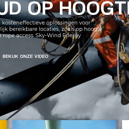
UD OP HOOGT
en kosteneffectieve oplossingen voor
k bereikbare locaties, zoals op hoogte
n rope access. Sky-Wind Energy
BEKIJK ONZE VIDEO