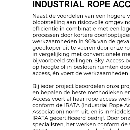
INDUSTRIAL ROPE AC
Naast de voordelen van een hogere v
blootstelling aan risicovolle omgevi
efficiëntie in combinatie met een la
processen door kortere doorlooptijde
werkzaamheden in 90% van de geval
goedkoper uit te voeren door onze ro
in vergelijking met conventionele m
bijvoorbeeld stellingen. Sky-Access 
op hoogte of in besloten ruimten do
access, én voert de werkzaamheden da
Bij ieder project beoordelen onze proj
en bepalen de beste methodieken en
Access voert al haar rope access we
conform de IRATA (Industrial Rope A
Association) norm uit, en is inmiddel
IRATA gecertificeerd bedrijf. Door on
specialisten, het werken conform de