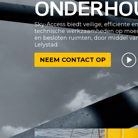
ONDERHO
Sky-Access biedt veilige, efficiënte 
technische werkzaamheden op moeilij
en besloten ruimten, door middel va
Lelystad.
NEEM CONTACT OP