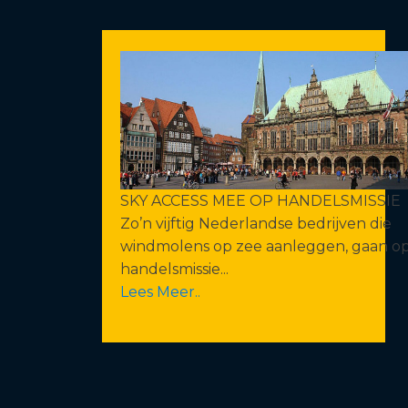
SKY ACCESS MEE OP HANDELSMISSIE
Zo’n vijftig Nederlandse bedrijven die
windmolens op zee aanleggen, gaan o
handelsmissie...
Lees Meer..