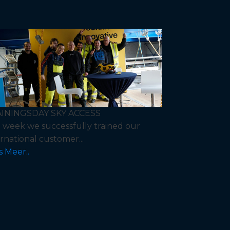
ININGSDAY SKY ACCESS
t week we successfully trained our
ernational customer...
s Meer..