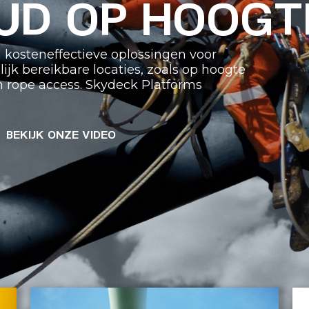
UD OP HOOGT
en kosteneffectieve oplossingen voor
k bereikbare locaties, zoals op hoogte
n rope access. Skydeck Platforms
BEKIJK ONZE VIDEO