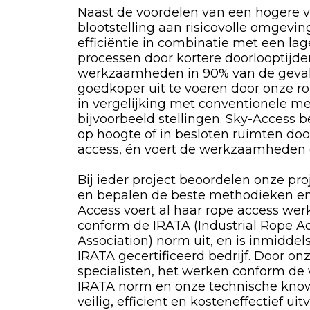
Naast de voordelen van een hogere v
blootstelling aan risicovolle omgevi
efficiëntie in combinatie met een la
processen door kortere doorlooptijde
werkzaamheden in 90% van de geval
goedkoper uit te voeren door onze ro
in vergelijking met conventionele m
bijvoorbeeld stellingen. Sky-Access 
op hoogte of in besloten ruimten do
access, én voert de werkzaamheden da
Bij ieder project beoordelen onze proj
en bepalen de beste methodieken en
Access voert al haar rope access we
conform de IRATA (Industrial Rope A
Association) norm uit, en is inmiddel
IRATA gecertificeerd bedrijf. Door on
specialisten, het werken conform de
IRATA norm en onze technische kno
veilig, efficient en kosteneffectief ui