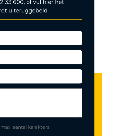
12 33 600, óf vul hier het
rdt u teruggebeld.
 max. aantal karakters