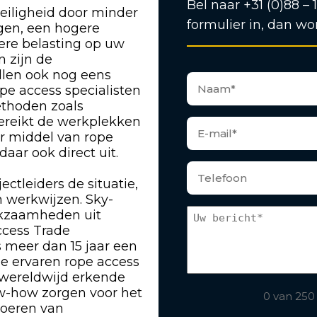
Bel naar +31 (0)88 – 
eiligheid door minder
formulier in, dan wo
ngen, een hogere
gere belasting op uw
n zijn de
len ook nog eens
pe access specialisten
ethoden zoals
bereikt de werkplekken
or middel van rope
ar ook direct uit.
ectleiders de situatie,
 werkwijzen. Sky-
rkzaamheden uit
ccess Trade
s meer dan 15 jaar een
ze ervaren rope access
 wereldwijd erkende
w-how zorgen voor het
0 van 250
tvoeren van