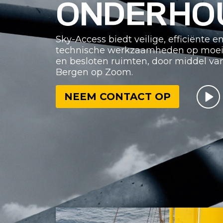
ONDERHO
Sky-Access biedt veilige, efficiënte 
technische werkzaamheden op moeilij
en besloten ruimten, door middel va
Bergen op Zoom.
NEEM CONTACT OP