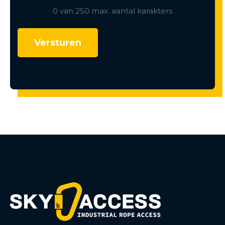
0 van 250 max. aantal karakters