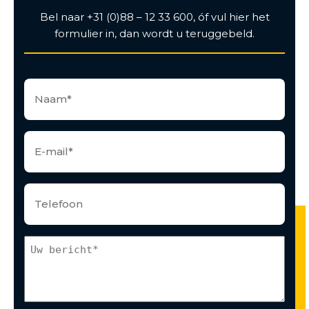
Bel naar +31 (0)88 – 12 33 600, óf vul hier het
formulier in, dan wordt u teruggebeld.