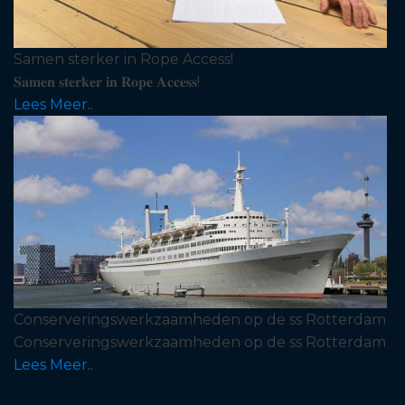
Samen sterker in Rope Access!
𝐒𝐚𝐦𝐞𝐧 𝐬𝐭𝐞𝐫𝐤𝐞𝐫 𝐢𝐧 𝐑𝐨𝐩𝐞 𝐀𝐜𝐜𝐞𝐬𝐬!
Lees Meer..
Conserveringswerkzaamheden op de ss Rotterdam
Conserveringswerkzaamheden op de ss Rotterdam
Lees Meer..