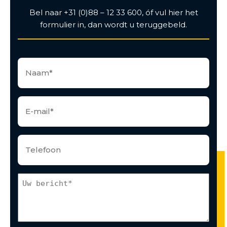
Bel naar +31 (0)88 – 12 33 600, óf vul hier het
formulier in, dan wordt u teruggebeld.