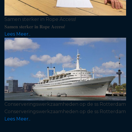
Samen sterker in Rope Access!
𝐒𝐚𝐦𝐞𝐧 𝐬𝐭𝐞𝐫𝐤𝐞𝐫 𝐢𝐧 𝐑𝐨𝐩𝐞 𝐀𝐜𝐜𝐞𝐬𝐬!
Lees Meer..
Conserveringswerkzaamheden op de ss Rotterdam
Conserveringswerkzaamheden op de ss Rotterdam
Lees Meer..