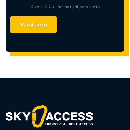
0 van 250 max. aantal karakters