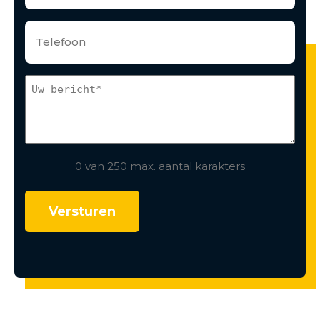
0 van 250 max. aantal karakters