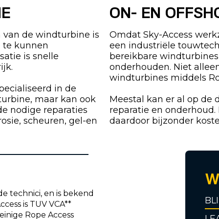
IE
ON- EN OFFSH
 van de windturbine is
Omdat Sky-Access werk
e te kunnen
een industriële touwtech
atie is snelle
bereikbare windturbines
ijk.
onderhouden. Niet allee
windturbines middels R
pecialiseerd in de
turbine, maar kan ook
Meestal kan er al op de 
de nodige reparaties
reparatie en onderhoud.
osie, scheuren, gel-en
daardoor bijzonder koste
W
e technici, en is bekend
BL
Access is TUV VCA**
weinige Rope Access
LE