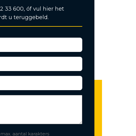
12 33 600, óf vul hier het
rdt u teruggebeld.
 max. aantal karakters