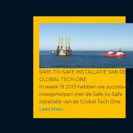
SAFE-TO-SAFE INSTALLATIE VAN DE
GLOBAL TECH ONE
In week 19 2013 hebben we succesvol
meegeholpen met de Safe-to-Safe
installatie van de Global Tech One.
Lees Meer..