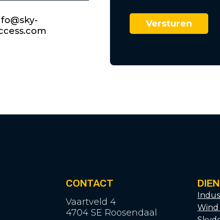
nfo@sky-
ccess.com
CONTACT
DIE
Indus
Vaartveld 4
Wind
4704 SE Roosendaal
Skyde