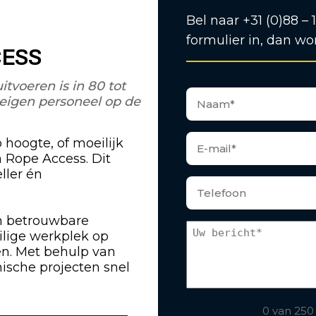
Bel naar +31 (0)88 – 
formulier in, dan wo
CESS
voeren is in 80 tot
eigen personeel op de
hoogte, of moeilijk
n Rope Access. Dit
ller én
en betrouwbare
ilige werkplek op
en. Met behulp van
sche projecten snel
0 van 250