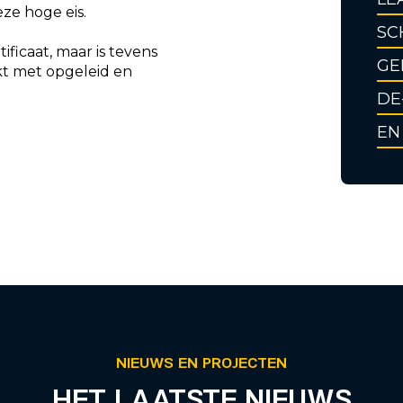
eze hoge eis.
SC
ificaat, maar is tevens
GE
kt met opgeleid en
DE
EN
NIEUWS EN PROJECTEN
HET LAATSTE NIEUWS