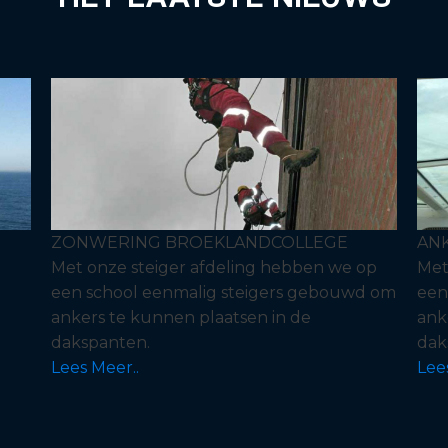
ZONWERING BROEKLANDCOLLEGE
AN
Met onze steiger afdeling hebben we op
Met
een school eenmalig steigers gebouwd om
een
ankers te kunnen plaatsen in de
ank
dakspanten.
dak
Lees Meer..
Lee