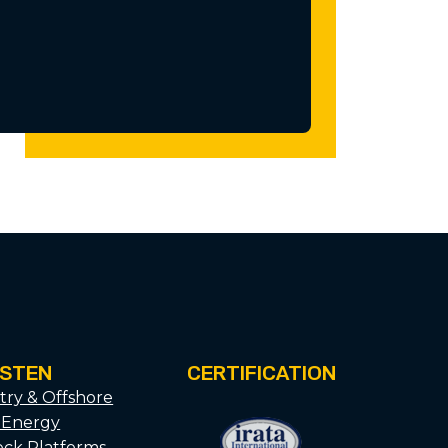
NSTEN
CERTIFICATION
try & Offshore
 Energy
ck Platforms