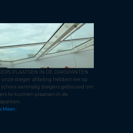
KERS PLAATSEN IN DE DAKSPANTEN
 onze steiger afdeling hebben we op
 school eenmalig steigers gebouwd om
ers te kunnen plaatsen in de
spanten.
s Meer..