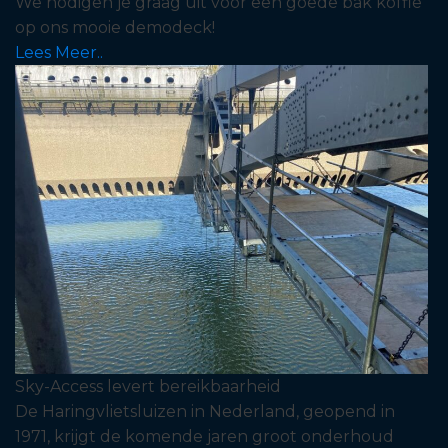
We nodigen je graag uit voor een goede bak koffie
op ons mooie demodeck!
Lees Meer..
Sky-Access levert bereikbaarheid
De Haringvlietsluizen in Nederland, geopend in
1971, krijgt de komende jaren groot onderhoud