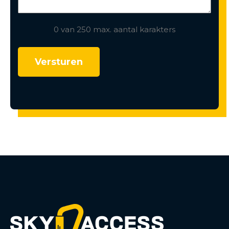
0 van 250 max. aantal karakters