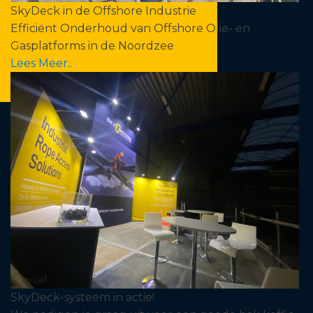
SkyDeck in de Offshore Industrie
Efficiënt Onderhoud van Offshore Olie- en
Gasplatforms in de Noordzee
Lees Meer..
SkyDeck-systeem in actie!