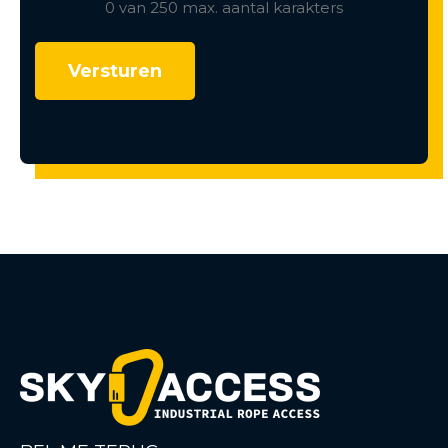
0 van 250 max. aantal karakters