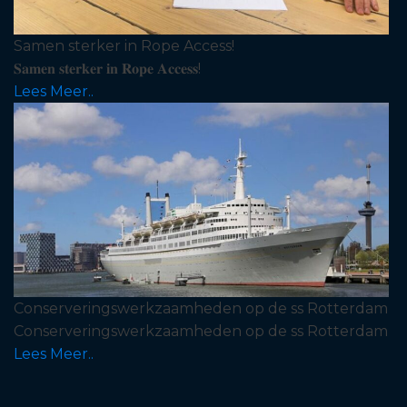
Samen sterker in Rope Access!
𝐒𝐚𝐦𝐞𝐧 𝐬𝐭𝐞𝐫𝐤𝐞𝐫 𝐢𝐧 𝐑𝐨𝐩𝐞 𝐀𝐜𝐜𝐞𝐬𝐬!
Lees Meer..
Conserveringswerkzaamheden op de ss Rotterdam
Conserveringswerkzaamheden op de ss Rotterdam
Lees Meer..