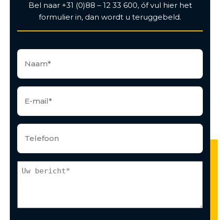
Bel naar +31 (0)88 – 12 33 600, óf vul hier het
formulier in, dan wordt u teruggebeld.