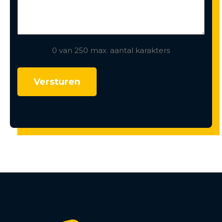
0 van 250 max. aantal karakters