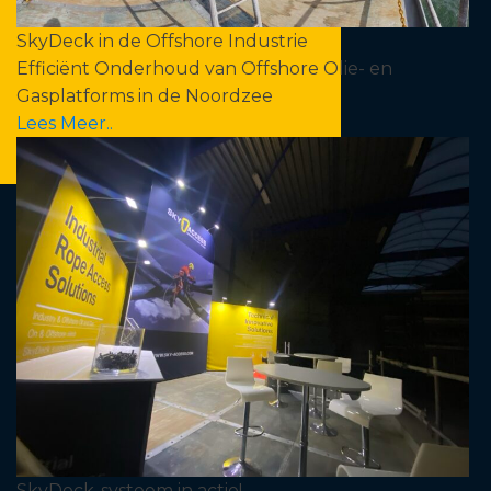
SkyDeck in de Offshore Industrie
Efficiënt Onderhoud van Offshore Olie- en
Gasplatforms in de Noordzee
Lees Meer..
SkyDeck-systeem in actie!