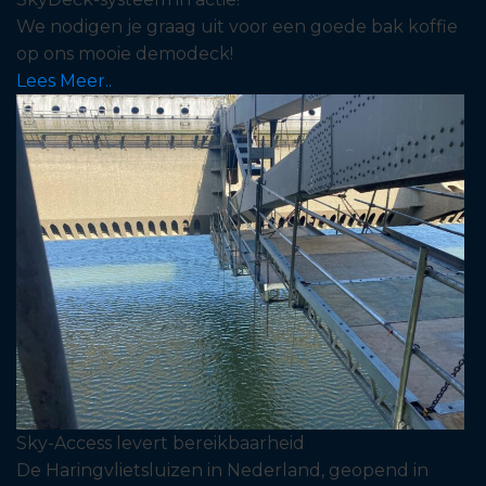
We nodigen je graag uit voor een goede bak koffie
op ons mooie demodeck!
Lees Meer..
Sky-Access levert bereikbaarheid
De Haringvlietsluizen in Nederland, geopend in