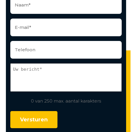
0 van 250 max. aantal karakters