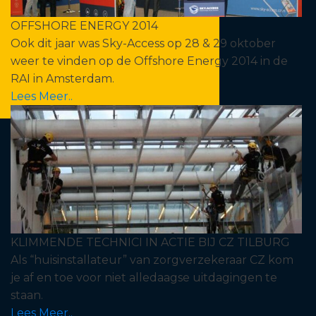
OFFSHORE ENERGY 2014
Ook dit jaar was Sky-Access op 28 & 29 oktober
weer te vinden op de Offshore Energy 2014 in de
RAI in Amsterdam.
Lees Meer..
KLIMMENDE TECHNICI IN ACTIE BIJ CZ TILBURG
Als “huisinstallateur” van zorgverzekeraar CZ kom
je af en toe voor niet alledaagse uitdagingen te
staan.
Lees Meer..