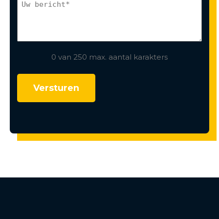
0 van 250 max. aantal karakters