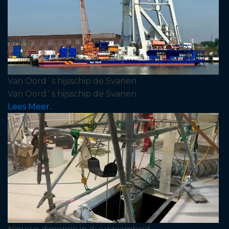
Van Oord`s hijsschip de Svanen
Van Oord`s hijsschip de Svanen
Lees Meer..