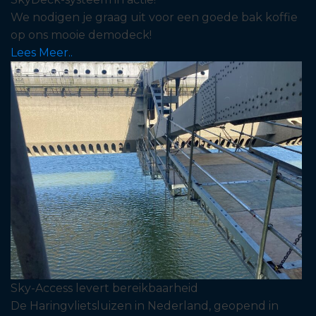
We nodigen je graag uit voor een goede bak koffie
op ons mooie demodeck!
Lees Meer..
Sky-Access levert bereikbaarheid
De Haringvlietsluizen in Nederland, geopend in