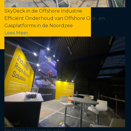
SkyDeck in de Offshore Industrie
Efficiënt Onderhoud van Offshore Olie- en
Gasplatforms in de Noordzee
Lees Meer..
SkyDeck-systeem in actie!