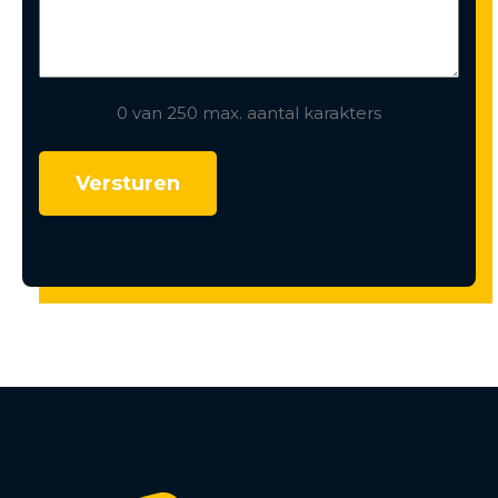
0 van 250 max. aantal karakters