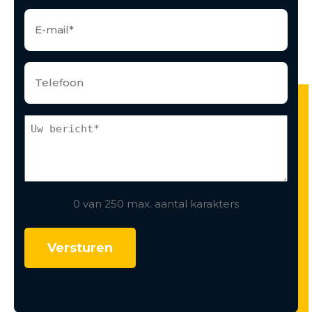
0 van 250 max. aantal karakters