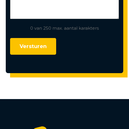
0 van 250 max. aantal karakters