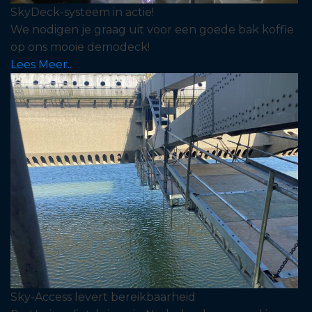
SkyDeck-systeem in actie!
We nodigen je graag uit voor een goede bak koffie
op ons mooie demodeck!
Lees Meer..
Sky-Access levert bereikbaarheid