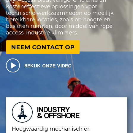
Sky-Access biedt veilige, efficiënte en
kosteneffectieve oplossingen voor
technische werkzaamheden op moeilijk
bereikbare locaties, zoals op hoogte en
besloten ruimten, door middel van rope
access. Industrie klimmers.
NEEM CONTACT OP
BEKIJK ONZE VIDEO
INDUSTRY
& OFFSHORE
Hoogwaardig mechanisch en