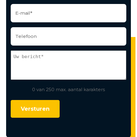
0 van 250 max. aantal karakters