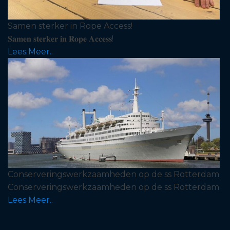
Samen sterker in Rope Access!
𝐒𝐚𝐦𝐞𝐧 𝐬𝐭𝐞𝐫𝐤𝐞𝐫 𝐢𝐧 𝐑𝐨𝐩𝐞 𝐀𝐜𝐜𝐞𝐬𝐬!
Lees Meer..
Conserveringswerkzaamheden op de ss Rotterdam
Conserveringswerkzaamheden op de ss Rotterdam
Lees Meer..