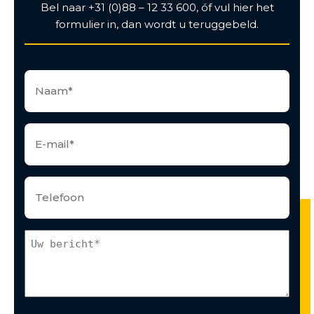
Bel naar +31 (0)88 – 12 33 600, óf vul hier het
formulier in, dan wordt u teruggebeld.