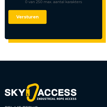
0 van 250 max. aantal karakters