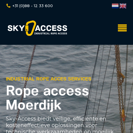
+31 (0)88 - 12 33 600
INDUSTRIAL ROPE ACCES SERVICES
Rope access
Moerdijk
Sky-Access biedt veilige, efficiënte en
kosteneffectieve oplossingen voor
technische werkzaamheden op moeilijk