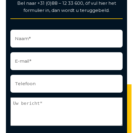
Bel naar +31 (0)88 – 12 33 600, óf vul hier het
formulier in, dan wordt u teruggebeld.