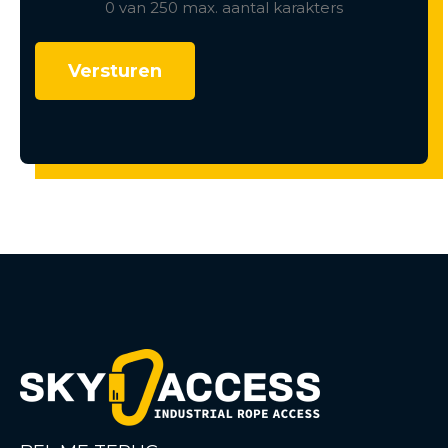
0 van 250 max. aantal karakters