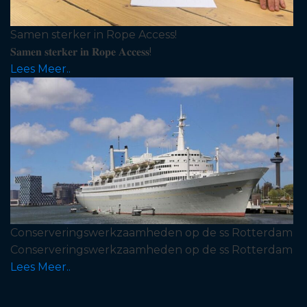
Samen sterker in Rope Access!
𝐒𝐚𝐦𝐞𝐧 𝐬𝐭𝐞𝐫𝐤𝐞𝐫 𝐢𝐧 𝐑𝐨𝐩𝐞 𝐀𝐜𝐜𝐞𝐬𝐬!
Lees Meer..
Conserveringswerkzaamheden op de ss Rotterdam
Conserveringswerkzaamheden op de ss Rotterdam
Lees Meer..