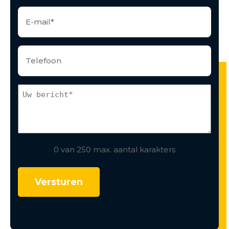
0 van 250 max. aantal karakters