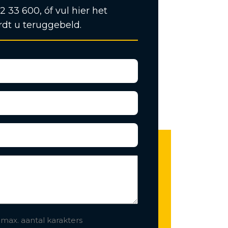
12 33 600, óf vul hier het
rdt u teruggebeld.
 max. aantal karakters