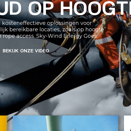
UD OP HOOGT
en kosteneffectieve oplossingen voor
k bereikbare locaties, zoals op hoogte
n rope access. Sky-Wind Energy Goes.
BEKIJK ONZE VIDEO