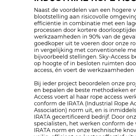
Naast de voordelen van een hogere v
blootstelling aan risicovolle omgevi
efficiëntie in combinatie met een la
processen door kortere doorlooptijde
werkzaamheden in 90% van de geval
goedkoper uit te voeren door onze ro
in vergelijking met conventionele m
bijvoorbeeld stellingen. Sky-Access 
op hoogte of in besloten ruimten do
access, én voert de werkzaamheden da
Bij ieder project beoordelen onze proj
en bepalen de beste methodieken en
Access voert al haar rope access we
conform de IRATA (Industrial Rope A
Association) norm uit, en is inmiddel
IRATA gecertificeerd bedrijf. Door on
specialisten, het werken conform de
IRATA norm en onze technische kno