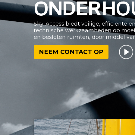
ONDERHO
Sky-Access biedt veilige, efficiënte 
technische werkzaamheden op moeilij
en besloten ruimten, door middel va
NEEM CONTACT OP