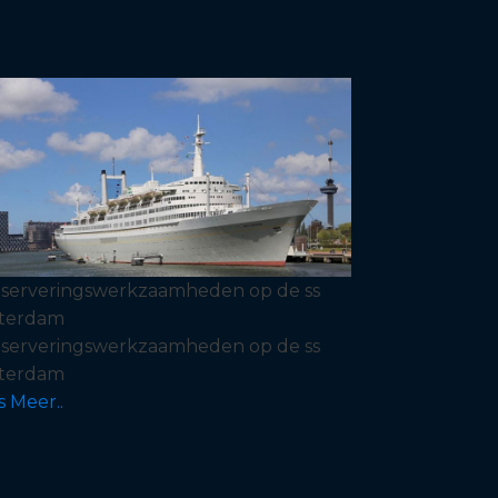
serveringswerkzaamheden op de ss
terdam
serveringswerkzaamheden op de ss
terdam
s Meer..