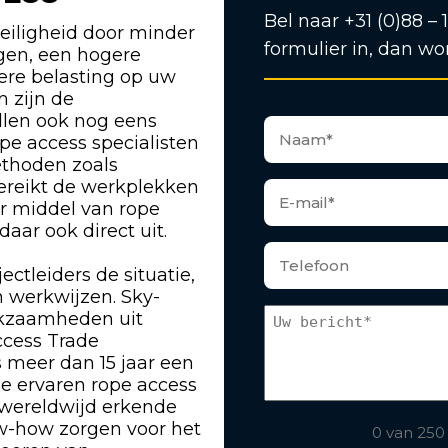
Bel naar +31 (0)88 – 
eiligheid door minder
formulier in, dan wo
ngen, een hogere
gere belasting op uw
n zijn de
len ook nog eens
pe access specialisten
ethoden zoals
bereikt de werkplekken
or middel van rope
ar ook direct uit.
ectleiders de situatie,
 werkwijzen. Sky-
rkzaamheden uit
ccess Trade
s meer dan 15 jaar een
ze ervaren rope access
 wereldwijd erkende
w-how zorgen voor het
0 van 250