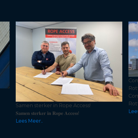
Con
Rot
Con
Rot
Samen sterker in Rope Access!
Lee
𝐒𝐚𝐦𝐞𝐧 𝐬𝐭𝐞𝐫𝐤𝐞𝐫 𝐢𝐧 𝐑𝐨𝐩𝐞 𝐀𝐜𝐜𝐞𝐬𝐬!
Lees Meer..