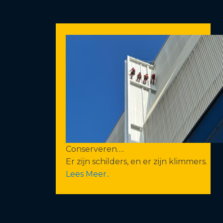
Conserveren….
Er zijn schilders, en er zijn klimmers.
Lees Meer..