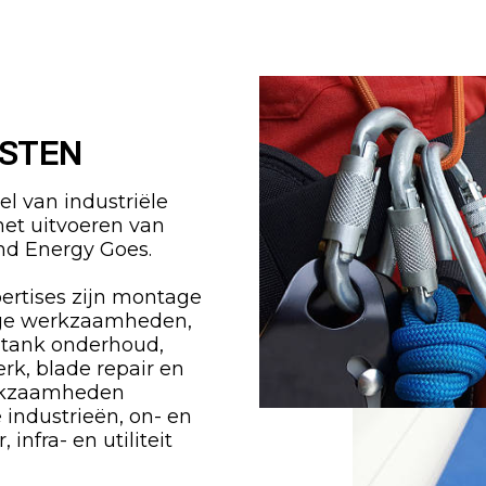
ISTEN
l van industriële
het uitvoeren van
d Energy Goes.
ertises zijn montage
ge werkzaamheden,
 tank onderhoud,
erk, blade repair en
erkzaamheden
e industrieën, on- en
infra- en utiliteit