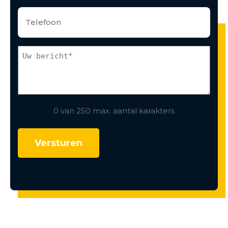
0 van 250 max. aantal karakters