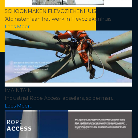
SCHOONMAKEN FLEVOZIEKENHUIS
‘Alpinisten’ aan het werk in Flevoziekenhuis
Lees Meer..
IMAINTAIN
Industrial Rope Access, abseilers, spiderman…
Lees Meer..