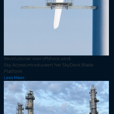
Revolutionair voor offshore wind
Sky Access introduceert het SkyDeck Blade
Platform
Lees Meer..