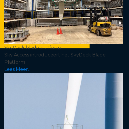
SkyDeck blade platform
Sky Access introduceert het SkyDeck Blade
Platform
Lees Meer..