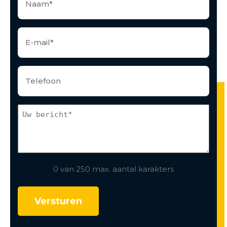
0 van 250 max. aantal karakters