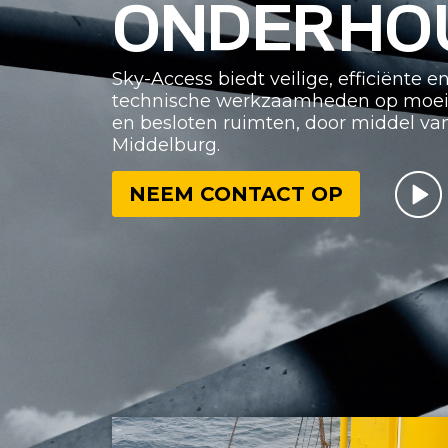
ONDERHO
Sky-Access biedt veilige, efficiënte 
technische werkzaamheden op moeilij
en besloten ruimten, door middel va
Middelburg.
NEEM CONTACT OP