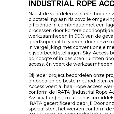
INDUSTRIAL ROPE AC
Naast de voordelen van een hogere v
blootstelling aan risicovolle omgevi
efficiëntie in combinatie met een la
processen door kortere doorlooptijde
werkzaamheden in 90% van de geval
goedkoper uit te voeren door onze ro
in vergelijking met conventionele m
bijvoorbeeld stellingen. Sky-Access 
op hoogte of in besloten ruimten do
access, én voert de werkzaamheden da
Bij ieder project beoordelen onze proj
en bepalen de beste methodieken en
Access voert al haar rope access we
conform de IRATA (Industrial Rope A
Association) norm uit, en is inmiddel
IRATA gecertificeerd bedrijf. Door on
specialisten, het werken conform de