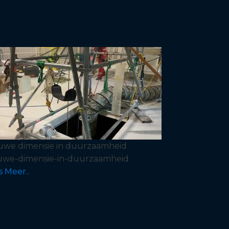
uwe dimensie in duurzaamheid
uwe-dimensie-in-duurzaamheid
s Meer..