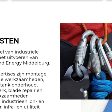
ISTEN
l van industriële
het uitvoeren van
d Energy Middelburg.
ertises zijn montage
ge werkzaamheden,
 tank onderhoud,
erk, blade repair en
erkzaamheden
e industrieën, on- en
infra- en utiliteit