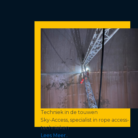
Techniek in de touwen
Sky-Access, specialist in rope access-
technieken
Lees Meer..