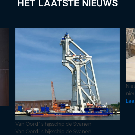
HET LAATSTE NIEUWS
Nie
nie
Lee
Van Oord`s hijsschip de Svanen
Van Oord`s hijsschip de Svanen