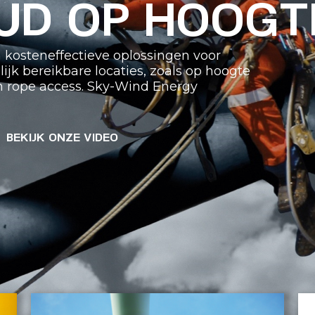
UD OP HOOGT
en kosteneffectieve oplossingen voor
k bereikbare locaties, zoals op hoogte
n rope access. Sky-Wind Energy
BEKIJK ONZE VIDEO