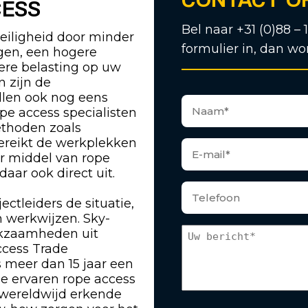
CESS
Bel naar +31 (0)88 – 
eiligheid door minder
formulier in, dan wo
ngen, een hogere
gere belasting op uw
n zijn de
len ook nog eens
pe access specialisten
ethoden zoals
bereikt de werkplekken
or middel van rope
ar ook direct uit.
ectleiders de situatie,
 werkwijzen. Sky-
rkzaamheden uit
ccess Trade
s meer dan 15 jaar een
ze ervaren rope access
 wereldwijd erkende