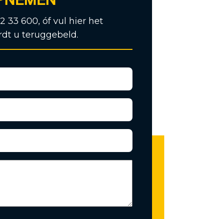
12 33 600, óf vul hier het
rdt u teruggebeld.