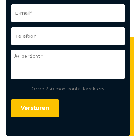
0 van 250 max. aantal karakters