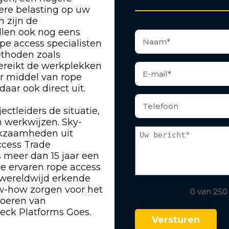
gere belasting op uw
n zijn de
len ook nog eens
pe access specialisten
ethoden zoals
bereikt de werkplekken
or middel van rope
ar ook direct uit.
ectleiders de situatie,
 werkwijzen. Sky-
rkzaamheden uit
ccess Trade
s meer dan 15 jaar een
ze ervaren rope access
 wereldwijd erkende
w-how zorgen voor het
0 van 250
tvoeren van
eck Platforms Goes.