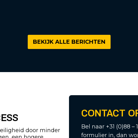
BEKIJK ALLE BERICHTEN
CONTACT O
CESS
Bel naar +31 (0)88 – 
eiligheid door minder
formulier in, dan wo
ngen, een hogere