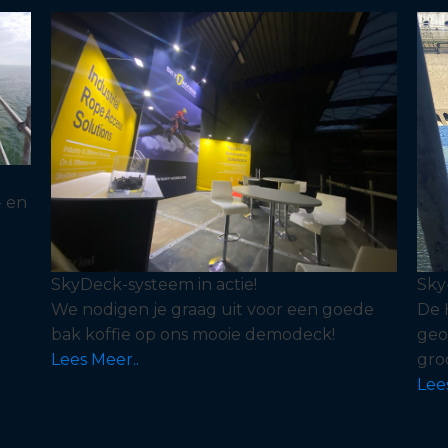
- en
SkyDeck-systeem in actie!
Sky
We nodigen je graag uit voor een goede
De 
bak koffie op ons mooie demodeck!
geo
Lees Meer..
gro
Lee