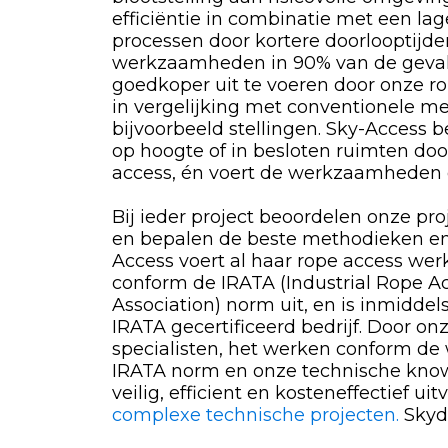
efficiëntie in combinatie met een la
processen door kortere doorlooptijde
werkzaamheden in 90% van de geval
goedkoper uit te voeren door onze ro
in vergelijking met conventionele m
bijvoorbeeld stellingen. Sky-Access 
op hoogte of in besloten ruimten do
access, én voert de werkzaamheden da
Bij ieder project beoordelen onze proj
en bepalen de beste methodieken en
Access voert al haar rope access we
conform de IRATA (Industrial Rope A
Association) norm uit, en is inmiddel
IRATA gecertificeerd bedrijf. Door on
specialisten, het werken conform de
IRATA norm en onze technische kno
veilig, efficient en kosteneffectief ui
complexe technische projecten.
Skyd