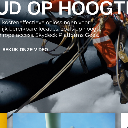
UD OP HOOGT
en kosteneffectieve oplossingen voor
k bereikbare locaties, zoals op hoogte
n rope access. Skydeck Platforms Goes.
BEKIJK ONZE VIDEO