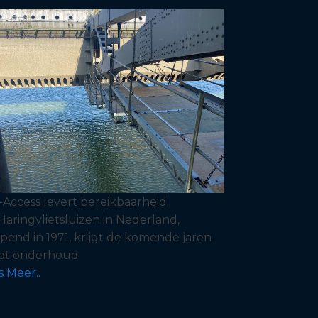
-Access levert bereikbaarheid
Haringvlietsluizen in Nederland,
pend in 1971, krijgt de komende jaren
ot onderhoud
s Meer..