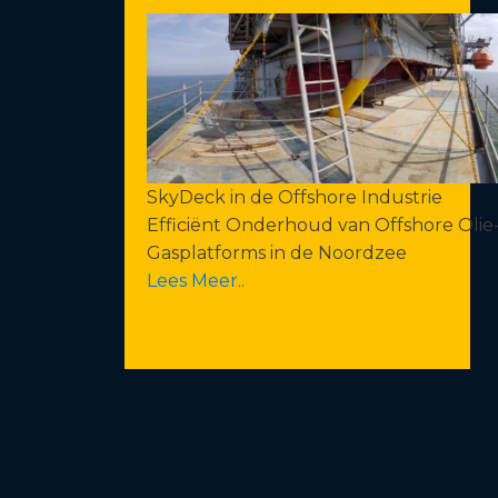
SkyDeck in de Offshore Industrie
Efficiënt Onderhoud van Offshore Olie
Gasplatforms in de Noordzee
Lees Meer..