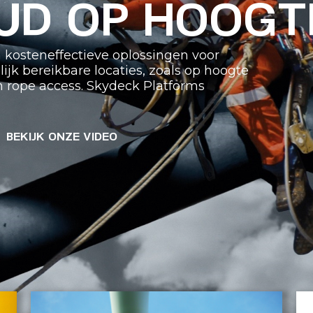
UD OP HOOGT
en kosteneffectieve oplossingen voor
k bereikbare locaties, zoals op hoogte
n rope access. Skydeck Platforms
BEKIJK ONZE VIDEO