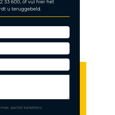
12 33 600, óf vul hier het
rdt u teruggebeld.
 max. aantal karakters