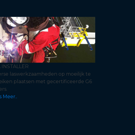
 INSTALLER
erse laswerkzaamheden op moeilijk te
eiken plaatsen met gecertificeerde G6
ers.
s Meer..