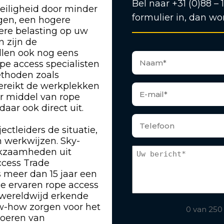
Bel naar +31 (0)88 – 
eiligheid door minder
formulier in, dan wo
ngen, een hogere
gere belasting op uw
n zijn de
len ook nog eens
pe access specialisten
ethoden zoals
bereikt de werkplekken
or middel van rope
ar ook direct uit.
ectleiders de situatie,
 werkwijzen. Sky-
rkzaamheden uit
ccess Trade
s meer dan 15 jaar een
ze ervaren rope access
 wereldwijd erkende
w-how zorgen voor het
0 van 250
tvoeren van