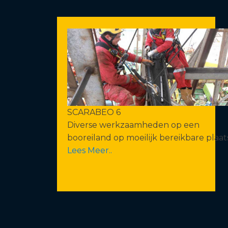
SCARABEO 6
Diverse werkzaamheden op een
booreiland op moeilijk bereikbare plaat
Lees Meer..