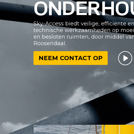
ONDERHO
Sky-Access biedt veilige, efficiënte 
technische werkzaamheden op moeilij
en besloten ruimten, door middel va
Roosendaal.
NEEM CONTACT OP