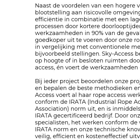
Naast de voordelen van een hogere v
blootstelling aan risicovolle omgevi
efficiëntie in combinatie met een la
processen door kortere doorlooptijde
werkzaamheden in 90% van de geval
goedkoper uit te voeren door onze ro
in vergelijking met conventionele m
bijvoorbeeld stellingen. Sky-Access 
op hoogte of in besloten ruimten do
access, én voert de werkzaamheden da
Bij ieder project beoordelen onze proj
en bepalen de beste methodieken en
Access voert al haar rope access we
conform de IRATA (Industrial Rope A
Association) norm uit, en is inmiddel
IRATA gecertificeerd bedrijf. Door on
specialisten, het werken conform de
IRATA norm en onze technische kno
veilig, efficient en kosteneffectief ui