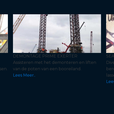
DEMONTAGE PRIME EXERTER
SEA
Assisteren met het demonteren en liften
Div
sen.
van de poten van een booreiland.
ber
Lees Meer..
lass
Lee