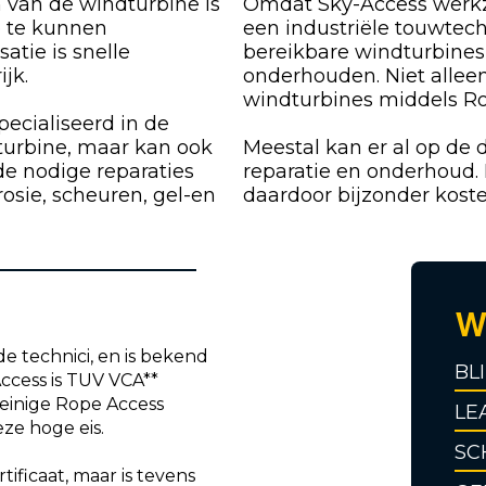
 van de windturbine is
Omdat Sky-Access werk
e te kunnen
een industriële touwtech
atie is snelle
bereikbare windturbines
ijk.
onderhouden. Niet allee
windturbines middels R
pecialiseerd in de
turbine, maar kan ook
Meestal kan er al op de 
de nodige reparaties
reparatie en onderhoud.
osie, scheuren, gel-en
daardoor bijzonder koste
W
e technici, en is bekend
BL
Access is TUV VCA**
weinige Rope Access
LE
eze hoge eis.
SC
tificaat, maar is tevens