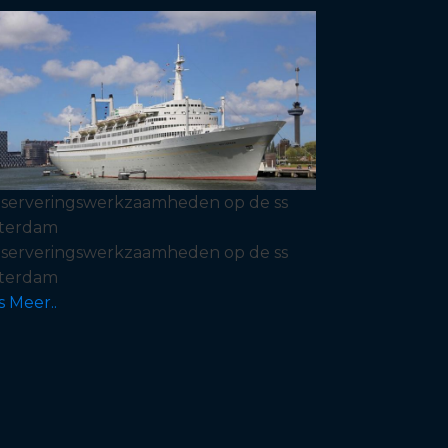
serveringswerkzaamheden op de ss
terdam
serveringswerkzaamheden op de ss
terdam
s Meer..