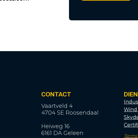
CONTACT
DIE
Indus
Vaartveld 4
Wind
4704 SE Roosendaal
Skyde
Certi
Heiweg 16
6161 DA Geleen
Terms