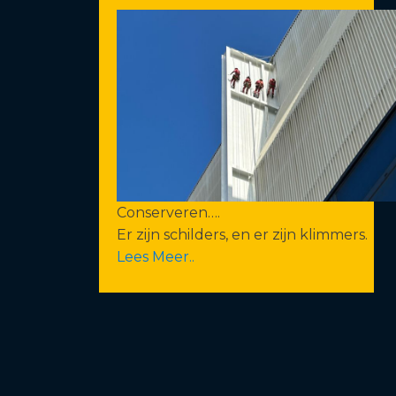
Conserveren….
Er zijn schilders, en er zijn klimmers.
Lees Meer..