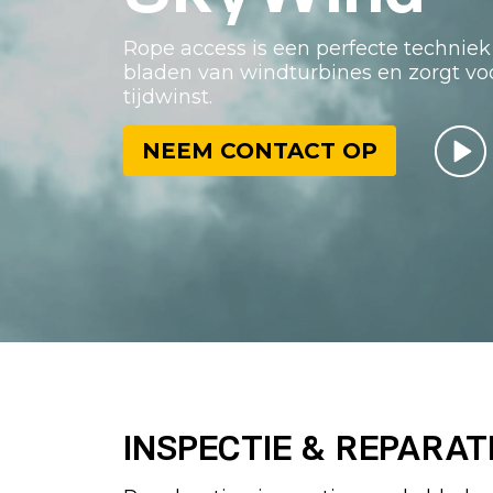
Rope access is een perfecte techniek
bladen van windturbines en zorgt v
tijdwinst.
NEEM CONTACT OP
INSPECTIE & REPARAT