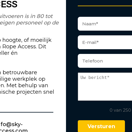
CESS
voeren is in 80 tot
eigen personeel op de
hoogte, of moeilijk
n Rope Access. Dit
ller én
en betrouwbare
ilige werkplek op
en. Met behulp van
sche projecten snel
0 van 250
nfo@sky-
ccess.com