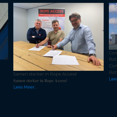
Con
Rot
Con
Rot
Samen sterker in Rope Access!
Lee
𝐒𝐚𝐦𝐞𝐧 𝐬𝐭𝐞𝐫𝐤𝐞𝐫 𝐢𝐧 𝐑𝐨𝐩𝐞 𝐀𝐜𝐜𝐞𝐬𝐬!
Lees Meer..