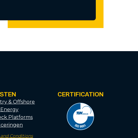
NSTEN
CERTIFICATION
try & Offshore
 Energy
ck Platforms
ficeringen
 and Conditions