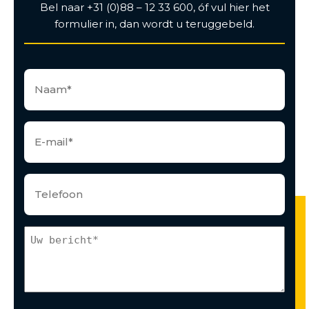
Bel naar +31 (0)88 – 12 33 600, óf vul hier het
formulier in, dan wordt u teruggebeld.