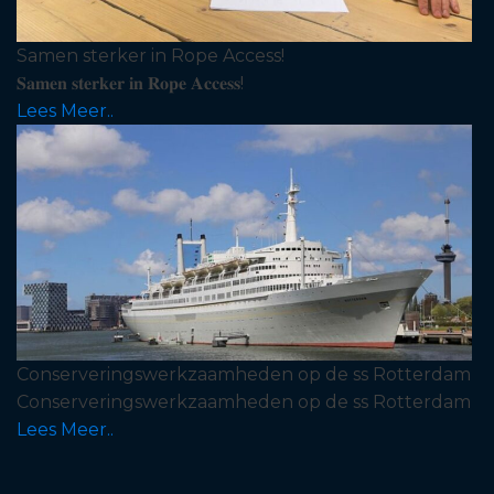
Samen sterker in Rope Access!
𝐒𝐚𝐦𝐞𝐧 𝐬𝐭𝐞𝐫𝐤𝐞𝐫 𝐢𝐧 𝐑𝐨𝐩𝐞 𝐀𝐜𝐜𝐞𝐬𝐬!
Lees Meer..
Conserveringswerkzaamheden op de ss Rotterdam
Conserveringswerkzaamheden op de ss Rotterdam
Lees Meer..