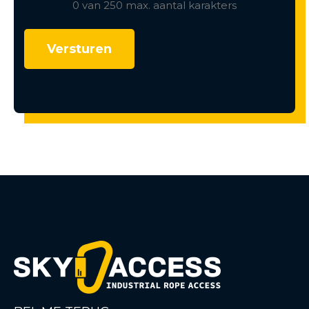
0 van 250 max. aantal karakters