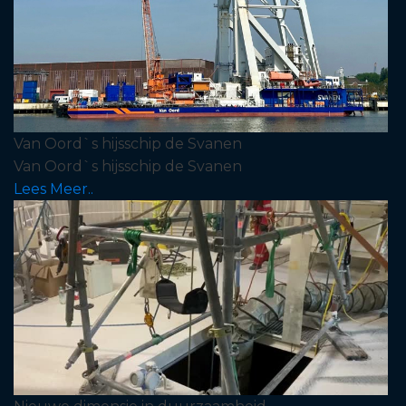
Van Oord`s hijsschip de Svanen
Van Oord`s hijsschip de Svanen
Lees Meer..