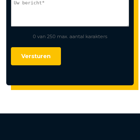
0 van 250 max. aantal karakters