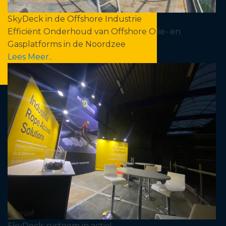
SkyDeck in de Offshore Industrie
Efficiënt Onderhoud van Offshore Olie- en
Gasplatforms in de Noordzee
Lees Meer..
SkyDeck-systeem in actie!