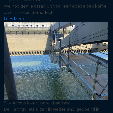
We nodigen je graag uit voor een goede bak koffie
op ons mooie demodeck!
Lees Meer..
Sky-Access levert bereikbaarheid
De Haringvlietsluizen in Nederland, geopend in