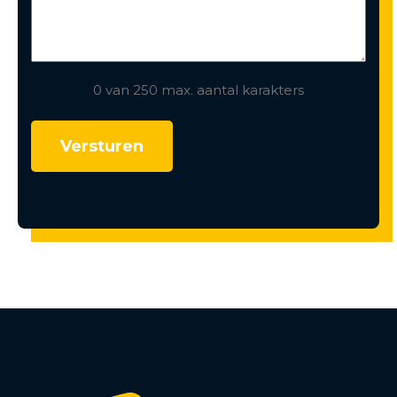
0 van 250 max. aantal karakters